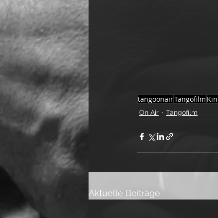
tangoonair
Tangofilm
Kin
On Air
Tangofilm
Aktuelle Beiträge