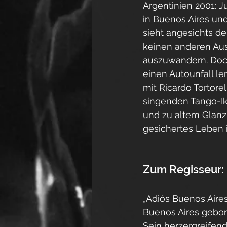
Argentinien 2001: J
in Buenos Aires un
sieht angesichts de
keinen anderen Aus
auszuwandern. Doc
einen Autounfall le
mit Ricardo Tortore
singenden Tango-Ik
und zu altem Glanz z
gesichertes Leben 
Zum Regisseur:
„Adiós Buenos Aires
Buenos Aires gebo
Sein herzergreifen