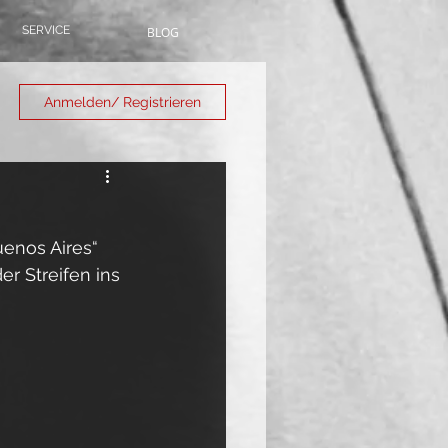
SERVICE
BLOG
Anmelden/ Registrieren
enos Aires“ 
r Streifen ins 