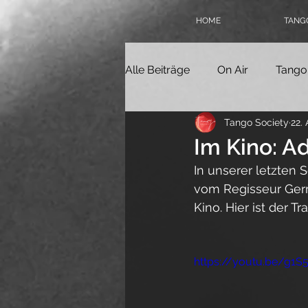
HOME
TANGO
Alle Beiträge
On Air
Tango
Tango Society
22. 
Tangokolumne
Tangofilm
Im Kino: A
In unserer letzten
Politik
Geschichte
Ta
vom Regisseur Germa
Kino. Hier ist der Tra
Online-Milonga
Tangover
https://youtu.be/g
Tango Society Mitglied