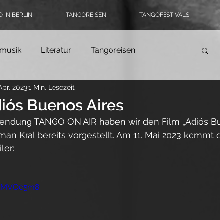
 IN BERLIN
TANGOREISEN
TANGOFESTIVALS
musik
Literatur
Tangoreisen
Apr. 2023
1 Min. Lesezeit
Tango-Logbuch
Theater, Ballett & Show
diós Buenos Aires
 Sendung TANGO ON AIR haben wir den Film „Adiós Bu
ngomode & Schuhe
Coronatango
n Kral bereits vorgestellt. Am 11. Mai 2023 kommt de
iler:
ein
Tangokultur
Event-Tipps
Jobs
1S5MVOc5m8