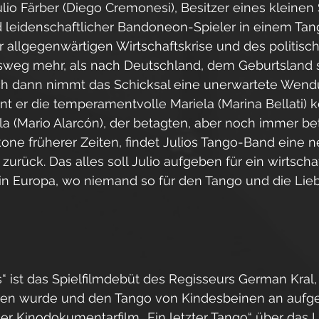
ulio Färber (Diego Cremonesi), Besitzer eines kleine
d leidenschaftlicher Bandoneon-Spieler in einem Tan
r allgegenwärtigen Wirtschaftskrise und des politisc
weg mehr, als nach Deutschland, dem Geburtsland se
h dann nimmt das Schicksal eine unerwartete Wend
rnt er die temperamentvolle Mariela (Marina Bellati) 
lla (Mario Alarcón), der betagten, aber noch immer be
one früherer Zeiten, findet Julios Tango-Band eine 
urück. Das alles soll Julio aufgeben für ein wirtschaf
in Europa, wo niemand so für den Tango und die Lie
“ ist das Spielfilmdebüt des Regisseurs German Kral, 
ren wurde und den Tango von Kindesbeinen an aufge
der Kinodokumentarfilm „Ein letzter Tango“ über das 