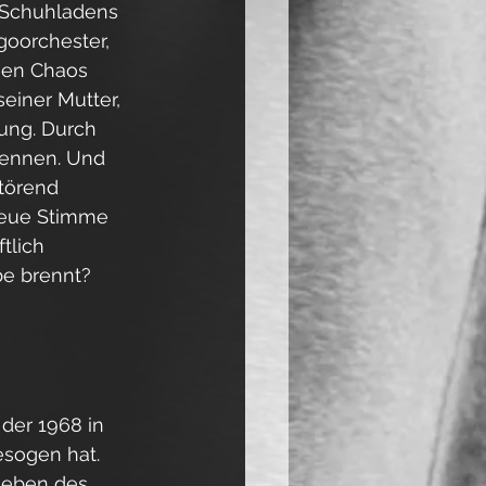
n Schuhladens 
goorchester, 
hen Chaos 
iner Mutter, 
ung. Durch 
kennen. Und 
törend 
neue Stimme 
tlich 
be brennt?
der 1968 in 
sogen hat. 
Leben des 