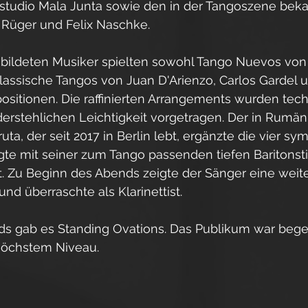
studio Mala Junta sowie den in der Tangoszene bek
 Rüger und Felix Naschke.
ebildeten Musiker spielten sowohl Tango Nuevos von 
klassische Tangos von Juan D'Arienzo, Carlos Gardel 
itionen. Die raffinierten Arrangements wurden techn
derstehlichen Leichtigkeit vorgetragen. Der in Rumä
uta, der seit 2017 in Berlin lebt, ergänzte die vier s
te mit seiner zum Tango passenden tiefen Baritons
t. Zu Beginn des Abends zeigte der Sänger eine weit
nd überraschte als Klarinettist.
 gab es Standing Ovations. Das Publikum war begei
höchstem Niveau.