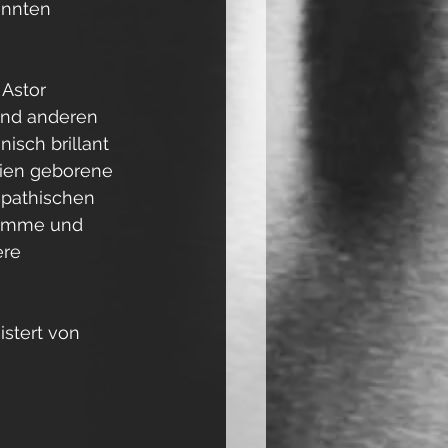
annten 
Astor 
und anderen 
isch brillant 
nien geborene 
ympathischen 
timme und 
ere 
stert von 