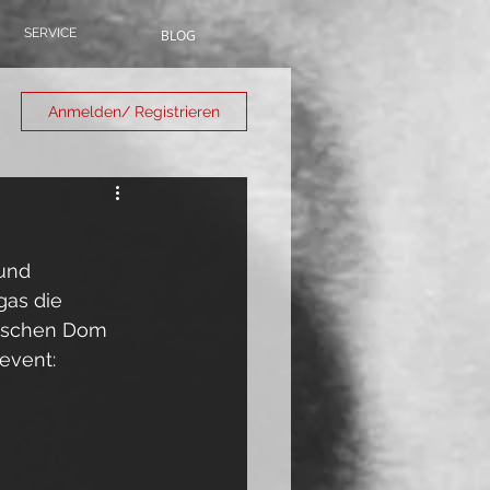
SERVICE
BLOG
Anmelden/ Registrieren
und 
gas die 
sischen Dom 
event: