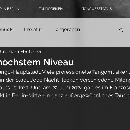
 IN BERLIN
TANGOREISEN
TANGOFESTIVALS
musik
Literatur
Tangoreisen
 Juni 2024
1 Min. Lesezeit
Tango-Logbuch
Theater, Ballett & Show
 höchstem Niveau
Tango-Hauptstadt. Viele professionelle Tangomusiker 
ngomode & Schuhe
Coronatango
in der Stadt. Jede Nacht  locken verschiedene Milon
aufs Parkett. Und am 22. Juni 2024 gab es im Franzö
 in Berlin-Mitte ein ganz außergewöhnliches Tango
ein
Tangokultur
Event-Tipps
Jobs