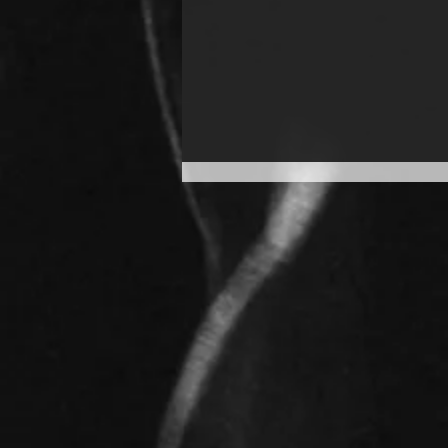
Puñado Potsdam
Weekender