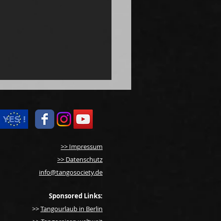
>> Impressum
>> Datenschutz
info@tangosociety.de
o in Potsdam: Die
nga im Logenhaus
Sponsored Links:
>>
Tangourlaub in Berlin