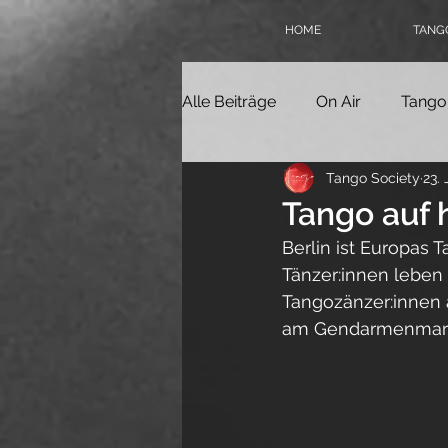
HOME
TANGO
Alle Beiträge
On Air
Tango
Tango Society
23.
Tangokolumne
Tangofilm
Tango auf
Berlin ist Europas 
Politik
Geschichte
Ta
Tänzer:innen leben 
Tangozänzer:innen 
am Gendarmenmarkt
Online-Milonga
Tangover
Tango Society Mitglied