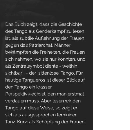
Politik
Geschichte
Das Buch zeigt, dass die Geschichte 
Tangomode & Schuhe
des Tango als Genderkampf zu lesen 
Coronatango
ist, als subtile Auflehnung der Frauen 
Online-Milonga
gegen das Patriarchat. Männer 
bekämpften die Freiheiten, die Frauen 
Tangoverein
sich nahmen, wo sie nur konnten, und 
Tangokultur
als Zentralsymbol diente - weithin 
sichtbar!  - der 'sittenlose' Tango. Für 
Event-Tipps
heutige Tangueros ist dieser Blick auf 
Jobs
den Tango ein krasser 
Perspektivwechsel, den man erstmal 
Tango Society Mitglied
verdauen muss. Aber lesen wir den 
Tango auf diese Weise, so zeigt er 
sich als ausgesprochen femininer 
Tanz. Kurz: als Schöpfung der Frauen!