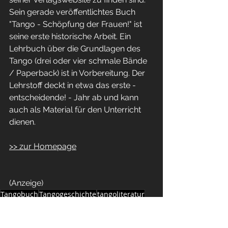
Sein gerade veröffentlichtes Buch 
"Tango - Schöpfung der Frauen!" ist 
seine erste historische Arbeit. Ein 
Lehrbuch über die Grundlagen des 
Tango (drei oder vier schmale Bände 
/ Paperback) ist in Vorbereitung. Der 
Lehrstoff deckt in etwa das erste - 
entscheidende! - Jahr ab und kann 
auch als Material für den Unterricht 
dienen.
>> zur Homepage
(Anzeige)
Tangobuch
Tangogeschichte
tangoliteratur
herzwerkverlag
genderkampf
emanzipation
patriarchat
tangotanz
tango
tangoargentino
tangoblog