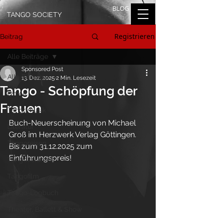
BLOG
TANGO SOCIETY
Registrieren
Beitrag
Alle Beiträge
Sponsored Post
Alle Beiträge
13. Dez. 2025
2 Min. Lesezeit
Tango - Schöpfung der
On Air
Frauen
Tangomusik
Buch-Neuerscheinung von Michael 
Literatur
Groß im Herzwerk Verlag Göttingen.
Tangoreisen
Bis zum 31.12.2025 zum 
Einführungspreis!
Tangokolumne
Tangofilm
Tango-Logbuch
Theater, Ballett & Show