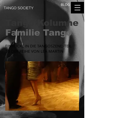
BLOG
TANGO SOCIETY
Tango Kolumne
Familie Tango
EINBLICKE IN DIE
TANGOSZENE: TEIL
10 DER REIHE VON LEA MARTIN