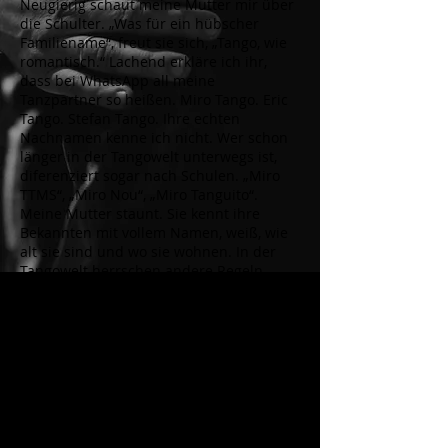
Neugierig schaut meine Mutter mir über
die Schulter. „Was für ein hübscher
Familiename“, freut sie sich, „Tango, wie
romantisch.“ Lachend erkläre ich ihr,
dass bei WhatsApp all meine
Tanzpartner so heißen. Miro Tango. Eric
Tango. Stefan Tango. Ihre echten
Nachnamen kenne ich nicht. Wer schon
länger in der Tangowelt unterwegs ist,
diferenziert sogar nach Schulen. „Miro
TTMS“, „Miro Nou“, „Miro Tanguito“.
Meine Mutter staunt. Sie kennt ihre
Bekannten mit vollem Namen, weiß, wie
alt sie sind und wo sie wohnen. In der
Tangowelt herrschen andere Regeln,
jedenfalls in einer anonymen Großstadt
wie Berlin. Hier offenbart jeder nur, was
er möchte. Tango wird (auch) als
tänzerisches Angebot genutzt,
unverbindliche Momente der Nähe zu
genießen. Für meine Mutter wäre das
nichts. Und für mich...?!
Ich bin neugierig auf Menschen. Und