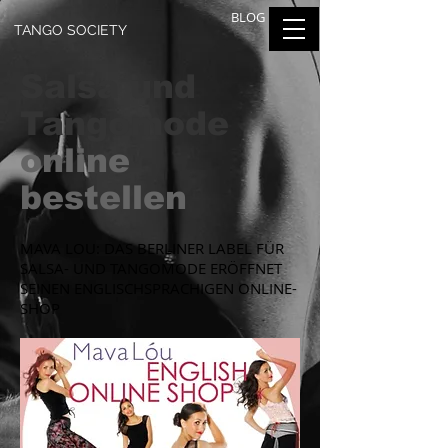
BLOG
TANGO SOCIETY
Salsa und
Tangomode
online
bestellen
MAVA LOU: DAS BERLINER LABEL FÜR
SALSA- UND TANGOMODE ERÖFFNET
SEINEN ENGLISCHSPRACHIGEN ONLINE-
SHOP