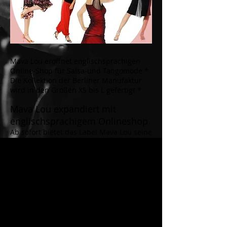
Mava Lou eröffnet englischsprachigen
Online-Shop für Salsa-und Tangomode *
Die Kollektion der Berliner Manufaktur
wird in den Größen XS bis L gefertigt *
Mava Lou expandiert mit
englischsprachigem Onlineshop
Ab sofort bietet das Label Mava Lou seine
in Berlin designte und produzierte Salsa-
und Tangomode über einen
englischsprachigen Onlineshop an. Die
ausführliche Vorstellung der Kollektion
als auch die Abwicklung des gesamten
Bestellvorgangs in englischer Sprache
ermöglicht nun europaweit den
glanzvollen Auftritt.