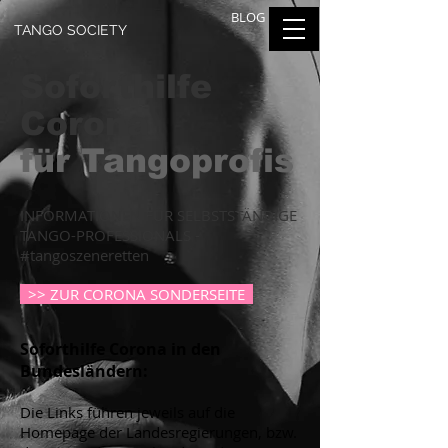
BLOG
TANGO SOCIETY
Soforthilfe
Corona
für Tangoprofis
INFORMATIONEN FÜR SELBSTSTÄNDIGE
TANGO-PROFESSIONALS -
#tangoszeneretten
>> ZUR CORONA SONDERSEITE
Soforthilfe Corona in den
Bundesländern:
Die Links führen jeweils auf die
Homepage der Landesregierungen, bzw.