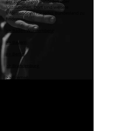
der zuständigen Behörden oder
Institutionen. Dort sind weitere
Informationen für jedes Bundesland zu
finden:
>> Baden-Württemberg
:
>> Bayern
>> Berlin
>> Brandenburg
>> Bremen
>> Hamburg
>> Hessen
>> Mecklenburg-Vorpommern
>> Niedersachsen