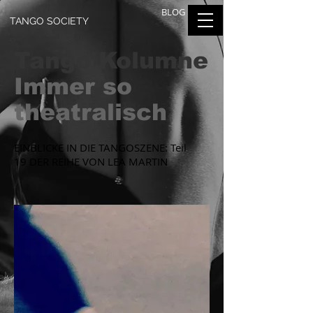
BLOG
TANGO SOCIETY
Tango Kolumne
Immer so
theatralisch
EINBLICKE IN DIE TANGOSZENE: Teil
19 DER REIHE VON LEA MARTIN