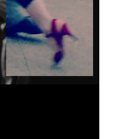
Tango, heißt es, sei ein Versprechen, das
nicht eingelöst wird. Man kommt sich
nah und näher... und geht dann wieder
auseinander. Berührung ist nur auf dem
Parkett erlaubt. Nach dem Tanz ist alles
vorbei. Rien ne va plus. Tango als Spiel.
Doch die ausgeklügelten Regeln, von
Tangopäpsten erstellt, sind machtlos
gegen das Leben. Amors Pfeile werden