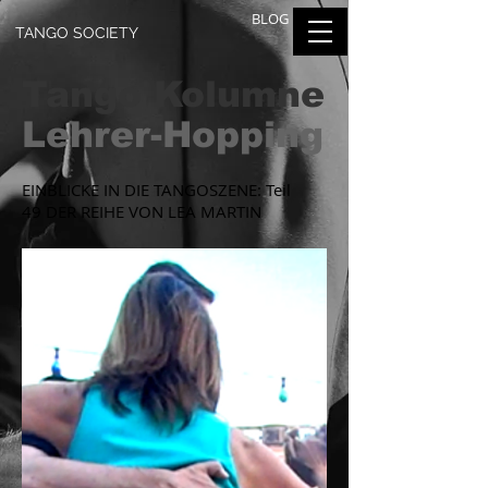
BLOG
TANGO SOCIETY
Tango Kolumne
Lehrer-Hopping
EINBLICKE IN DIE TANGOSZENE: Teil
49 DER REIHE VON LEA MARTIN