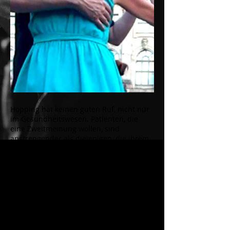
Hopping hat keinen guten Ruf, nicht nur
im Gesundheitswesen. Patienten, die
eine Zweitmeinung wollen, sind
anstrengender als diejenigen, die ihrem
Arzt blind vertrauen. Wie ist das beim
Tango? Sind wir besser bei nur einem
Lehrer aufgehoben? Oder kommt weiter,
wer möglichst viele Tanzschulen
besucht? Heute Mala Junta, morgen
Tango Berlin, übermorgen ART. 13. Die
Fluktuation von Schülerinnen und
Schülern ist nicht messbar, aber fühlbar.
Wohl die meisten probieren