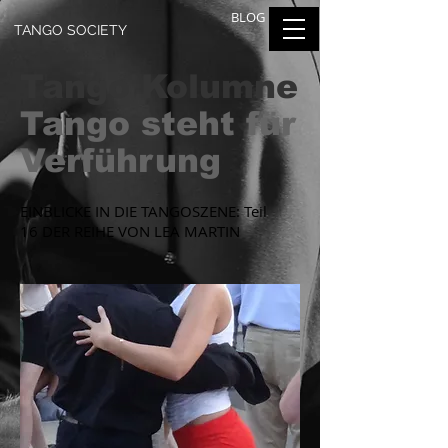
BLOG
TANGO SOCIETY
Tango Kolumne
Tango steht für
Verführung
EINBLICKE IN DIE TANGOSZENE: Teil
16 DER REIHE VON LEA MARTIN