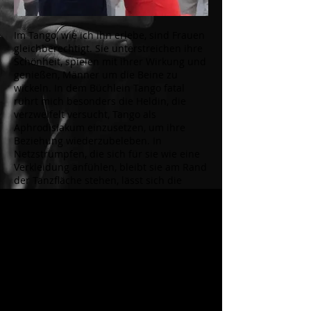
Im Tango, wie ich ihn erlebe, sind Frauen
gleichberechtigt. Sie unterstreichen ihre
Schönheit, spielen mit ihrer Wirkung und
genießen, Männer um die Beine zu
wickeln. In dem Büchlein Tango fatal
rührt mich besonders die Heldin, die
verzweifelt versucht, Tango als
Aphrodisiakum einzusetzen, um ihre
Beziehung wiederzubeleben. In
Netzstrümpfen, die sich für sie wie eine
Verkleidung anfühlen, bleibt sie am Rand
der Tanzfläche stehen, lässt sich die
Tangoregeln erklären und beboachtet
spöttisch ein Paar, „bei dem der Mann
tanzte, als steure er einen Lkw ohne
Servolenkung durch eine Reihe von
Haarnadelkurven“. Eben- falls vom Rand
der Tanzfläche aus unterliegt indessen
ihr Mann dem Reiz einer
vorbeitanzenden Fremden: „Ihr Knöchel
peitschte einen doppelten Voleo durch