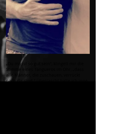
„Du musst so gut sein“, klingelt mir die
Stimme eines Tangueros im Ohr, „dass
alle Männer, die zuschauen, verrückt
nach dir sind.“ Überrascht halte ich inne.
Mir würde reichen, wenn einer verrückt
nach mir ist. Doch ich spreche es nicht
aus. Tangueros, das wissen wir, sind
oberflächlich und unverbindlich. Der
eine meldet sich mit Hallo, schöne Frau.
Der andere macht auf seelenverwandt.
Und am Ende?! Ist jede Romantikerin nur
einfach frustriert. Ich träume davon, die
Braut meines Tangueros zu sein, für die