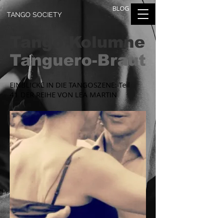
BLOG
TANGO SOCIETY
Tango Kolumne
Tanguero-Braut
EINBLICKE IN DIE TANGOSZENE: Teil
41 DER REIHE VON LEA MARTIN