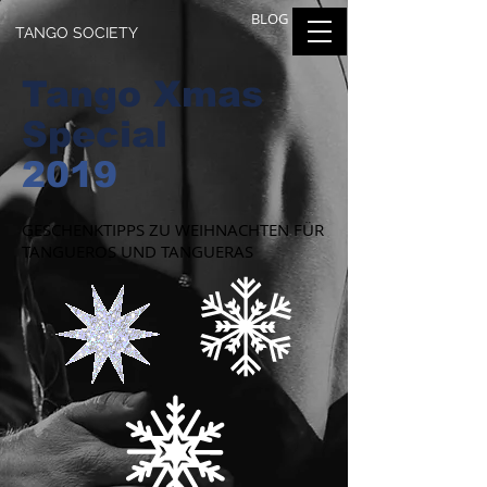
BLOG
TANGO SOCIETY
Tango Xmas
Special
2019
GESCHENKTIPPS ZU WEIHNACHTEN FÜR
TANGUEROS UND TANGUERAS