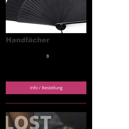
Handfächer
für Tangueras & Tangueros
aus Seide & Bambus
B
mit Geschenkbox ​
Preis: 9,99 €
Info / Bestellung