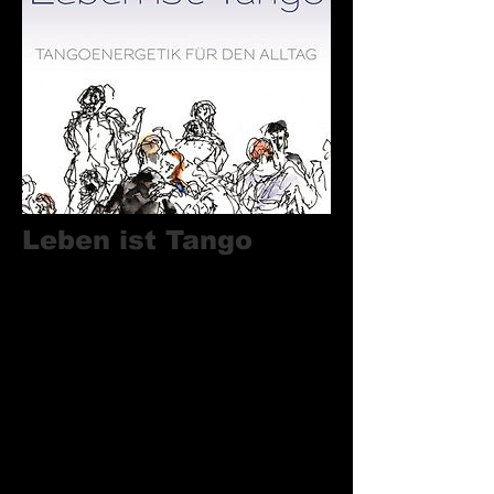
Leben ist Tango
Tangoenergetik für den Alltag - Buch von
Martina Hoppe-Grosshennig
(Neuerscheinung)
Berührend, stimmig, echt!
Wer würde das nicht gerne erleben - in
jeder Beziehung!
Meine Einladung: in gutem Kontakt mit
sich selber zu sein, körperspürend,
bewusst, authentisch. Von hier aus