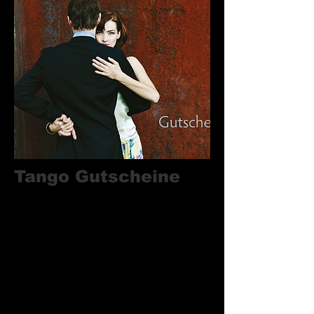
Tango Gutscheine
von Nou Tango Berlin
Eure besten Freunde, Eltern & Kollegen
tanzen kein Tango?! Wer seinen Liebsten
das Leben mit Tango versüßen möchte,
kann bei uns Gutscheine zum
Verschenken bestellen. Die Gutscheine
sind auf hochwertigem 300 Gramm
Papier im Din-Lang Format (21 x 10,5
cm) gedruckt.