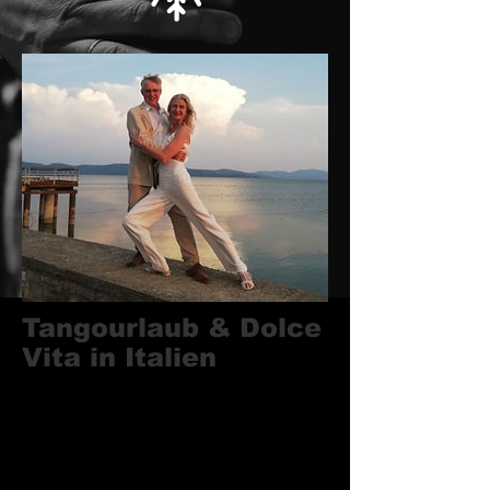
Tangourlaub & Dolce
Vita in Italien
bei Annette & Wolfgang in der Villa
Rogaia
Sucht Ihr eine Tangoreise zu einem
paradiesischen Fleckchen Erde? Habt Ihr
Lust auf Tango
und italienisches Dolce