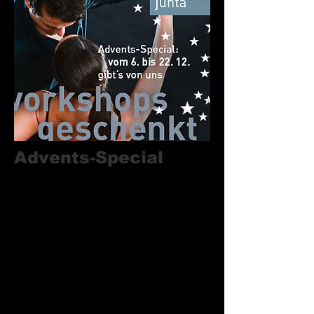
Advents-Special
im mala junta
06.- 22.12.19
Wer in der Zeit zwischen dem 06.12. –
22.12.19 bei uns eine Monatskarte oder
Halbjahreskarte erwirbt, bekommt von
uns einen Workshop gratis dazu! Wir
wünschen allen eine erholsame und
frohe Weihnachtszeit und freuen uns auf
2020 mit euch!