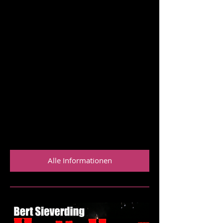
Leckeres, original italienisches Essen
von „Mamma“ Ornella
Familiäre Atmosphäre und Erholung
pur in schöner Umgebung
Schenkt Euch oder Euren Liebsten zu
Weihnachten einen Tangourlaub zum
Vorteilspreis und unterstützt damit Ärzte
ohne Grenzen!
Sichert Euch jetzt Euren Platz!
www.tango-urlaub.de
info@rogaia.de
Alle Informationen