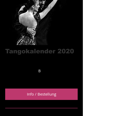
Tangokalender 2020
schwarz / weiß
von Heinz-Werner Schawe
Größe: 42 x 59 cm
B
Preis: 32,00 €
Info / Bestellung