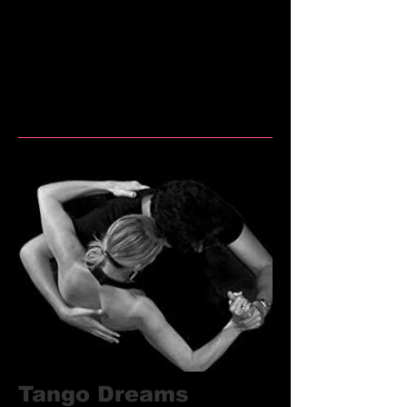
Judith und das mala junta Team
Ort: mala junta, Kolonnenstr. 29, 3.
Hinterhof, 4. Stock, 10829 Berlin,
www.malajunta.de
Tango Dreams