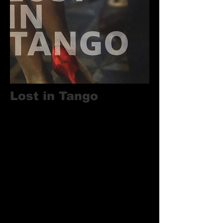
Lost in Tango
Eine Reise
Gebundenes Buch von Klaus & Philipp
Hympendahl
Die Welt des Tangos ist aufregend,
leidenschaftlich, voll Würde und
Sensibilität. Klaus Hympendahl versteht
es, diese Kraft und Emotionalität der
über 50 Facetten zu transportieren: das
Führen, die Harmonie, die Befriedigung,
die Sucht, die Improvisation u.v.m.
Begleitet von den gefühlvollen und