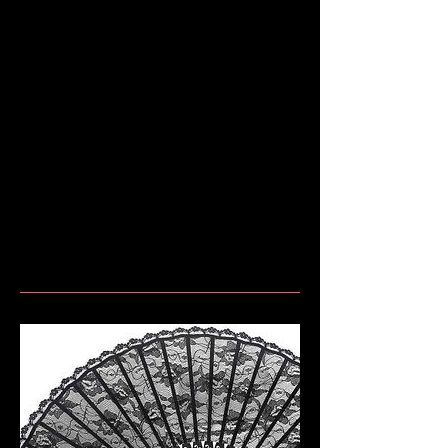
Workshops im Januar 2020 geeignet.
Die Kurse und Workshops gibt es für
Paare und auch für Singles. Die
Workshop Termine und Informationen
findet ihr
>> hier
Bestellungen an Thomas Rieser:
Email: thomas@noutangoberlin.de
Telefon: 0179/ 949 27 61
Alle Informationen unter:
www.noutangoberlin.de/gutscheine.htm
l