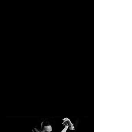
auch gerne zusenden.
BEISPIELE:
Einsteigerkurs „2für1" für ein Paar (8
x 75 min) für nur 110€!
Oder Monatskarte 130€ (inkl.
Freitags Milonga)
Oder Privatstunden 60 min für 60€.
Oder ein Workshop 180 min für
35€.
www.tangotanzenmachtschoen.de
info@tangotanzenmachtschoen.de
Oranienstr. 185, 10999 Berlin-
Kreuzberg
Tel. 0178 3392781