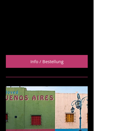
ausdrucksstarken Aufnahmen des
Fotokünstlers Philipp Hympendahl bei
zahlreichen Milongas in Buenos Aires ist
eine hochemotionale Hommage an den
Tanz entstanden, der ein ganzes Leben
sein kann!
Preis: 39,95 Euro
Info / Bestellung