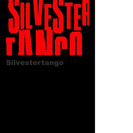
Silvestertango
Roman von Bert Sieverding -
Neuerscheinung
"Tango ist wie ein Hühnerhof. Ein Hahn
mag viele Hennen haben, duldet aber
keinen anderen bunten Vogel neben
sich!"
Es ist Silvester. Am Humboldtplatz
treffen sich die Tangotänzer der zwei
benachbarten Tangoschulen zum
traditionellen Ball. Während im Saal des