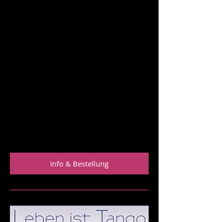
Lindenhofs zur Live-Musik getanzt wird,
brennen auf der anderen Seite des
Platzes im Bocalito die Emotionen
durch. Die Nacht endet vorzeitig und
ganz anders als erwartet.
Autor:
Bert Sieverding
Paperback, 300 Seiten, Deutsch
12 x 19 x 2,1 cm
Preis: 13 €
ISBN/Verlag:
978-3750406278 / Books on Demand
Info & Bestellung