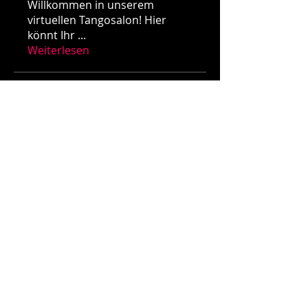
Willkommen in unserem
virtuellen Tangosalon! Hier
könnt Ihr
...
Weiterlesen
Mitglieder
Tango Society
Folgen
Alle Mitglieder anzeigen (1)
>> Impressum
>> Datenschutz
info@tangosociety.de
Sponsored Links: