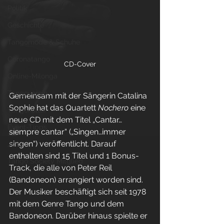
Politik
Geschichte
Tangomode & Schuhe
Coronatango
CD-Cover
Online-Milonga
Tangoverein
Gemeinsam mit der Sängerin Catalina 
Sophie hat das Quartett 
Nochero
 eine 
Tangokultur
neue CD mit dem Titel „Cantar…
Event-Tipps
siempre cantar“ („Singen…immer 
singen“) veröffentlicht. Darauf 
Jobs
enthalten sind 15 Titel und 1 Bonus-
Tango Society Mitglied
Track, die alle von Peter Reil 
(Bandoneon) arrangiert worden sind. 
Der Musiker beschäftigt sich seit 1978 
mit dem Genre Tango und dem 
Bandoneon. Darüber hinaus spielte er 