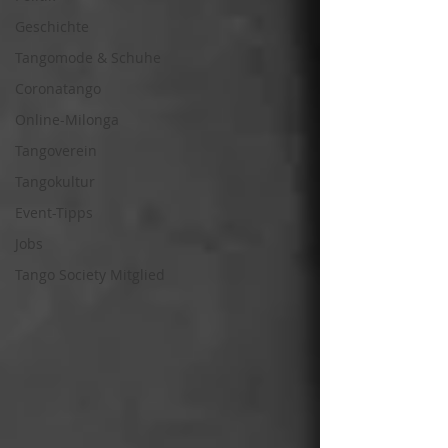
Geschichte
Tangomode & Schuhe
Coronatango
Online-Milonga
Tangoverein
Tangokultur
Event-Tipps
Jobs
Tango Society Mitglied