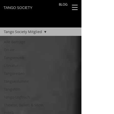
BLOG
TANGO SOCIETY
TANGOBLOG
Registrieren
Tango Society Mitglied
Alle Beiträge
On Air
Tangomusik
Literatur
Tangoreisen
Tangokolumne
Tangofilm
Tango-Logbuch
Theater, Ballett & Show
Politik