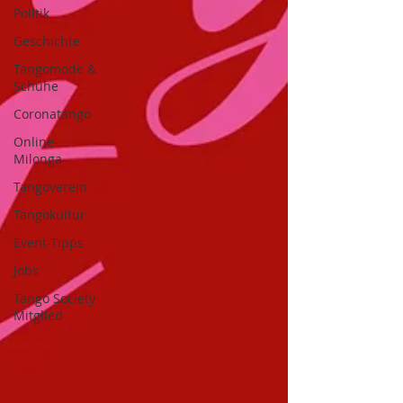
Politik
Geschichte
Tangomode &
Schuhe
Coronatango
Online-
Milonga
Tangoverein
Tangokultur
Event-Tipps
Jobs
Tango Society
Mitglied