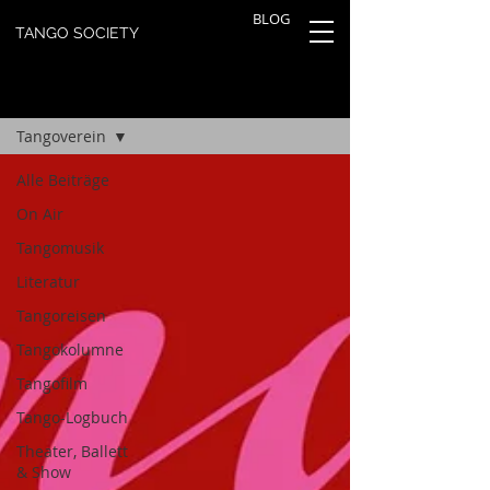
BLOG
TANGO SOCIETY
TANGOBLOG
Registrieren
Tangoverein
Alle Beiträge
On Air
Tangomusik
Literatur
Tangoreisen
Tangokolumne
Tangofilm
Tango-Logbuch
Theater, Ballett
& Show