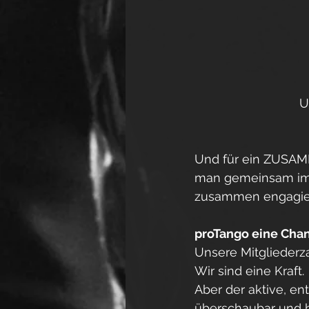
U
Und für ein ZUSAMM
man gemeinsam im Pa
zusammen engagier
proTango eine Cha
Unsere Mitgliederza
Wir sind eine Kraft.
Aber der aktive, ent
überschaubar und b