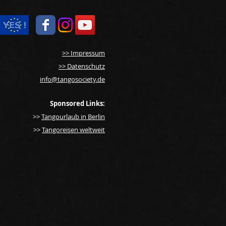
>> Impressum
>> Datenschutz
info@tangosociety.de
ion: Es ist jetzt Punkt
f für den Tango!
Sponsored Links:
>>
Tangourlaub in Berlin
>>
Tangoreisen weltweit