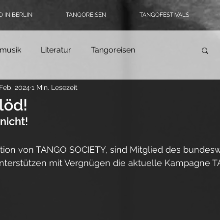
 IN BERLIN
TANGOREISEN
TANGOFESTIVALS
musik
Literatur
Tangoreisen
 Feb. 2024
1 Min. Lesezeit
Tango-Logbuch
Theater, Ballett & Show
löd!
nicht!
ngomode & Schuhe
Coronatango
ktion von TANGO SOCIETY, sind Mitglied des bundesw
unterstützen mit Vergnügen die aktuelle Kampagne 
ein
Tangokultur
Event-Tipps
Jobs