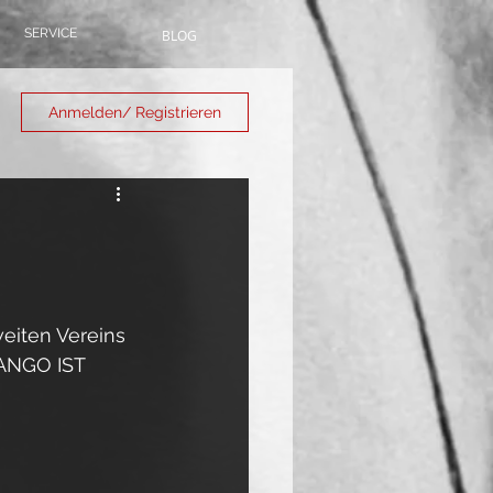
SERVICE
BLOG
Anmelden/ Registrieren
eiten Vereins 
TANGO IST 