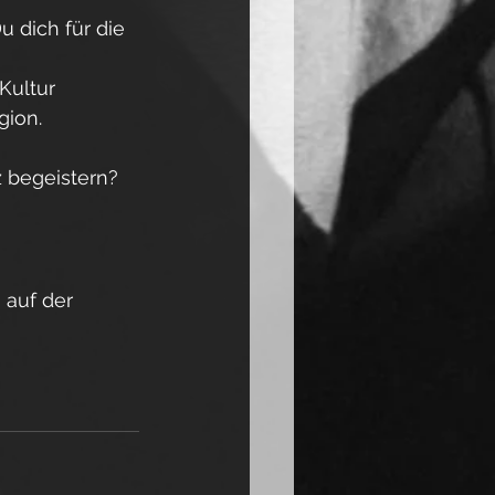
 dich für die 
Kultur 
ion.   
 begeistern?  
auf der 