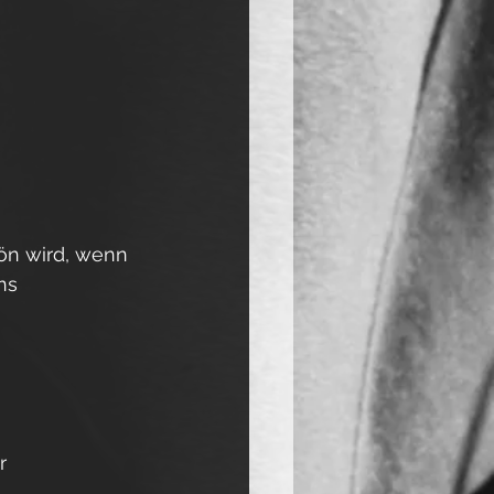
ön wird, wenn 
ns 
r 