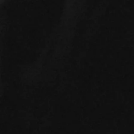
Verein proTango jetzt
Petit
Mitglied im Dachverband
Zwöl
Tanz