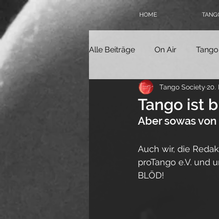
HOME
TANGO
Alle Beiträge
On Air
Tango
Tango Society
20.
Tangokolumne
Tangofilm
Tango ist b
Aber sowas von 
Politik
Geschichte
Ta
Auch wir, die Reda
proTango e.V. und 
Online-Milonga
Tangover
BLÖD!
Tango Society Mitglied