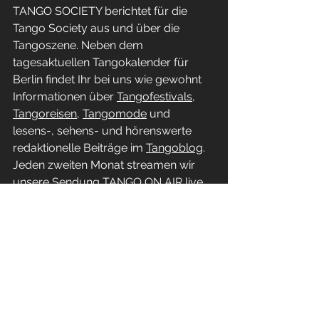
TANGO SOCIETY berichtet für die 
Tango Society aus und über die 
Tangoszene. Neben dem 
tagesaktuellen Tangokalender für 
Berlin findet Ihr bei uns wie gewohnt 
Informationen über 
Tangofestivals
, 
Tangoreisen
, 
Tangomode
 und 
lesens-, sehens- und hörenswerte 
redaktionelle Beiträge im 
Tangoblog
. 
Jeden zweiten Monat streamen wir 
unsere Sendung 
TANGO ON AIR
 live 
bei Mixcloud.
tangoonair
Tangomagazin
Tangonews
tangosociety
Tango Society Mitglied