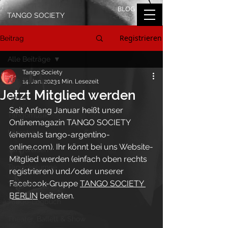
BLOG
TANGO SOCIETY
Registrieren
Beitrag
Alle Beiträge
Tango Society
Alle Beiträge
14. Jan. 2023
1 Min. Lesezeit
Jetzt Mitglied werden
On Air
Seit Anfang Januar heißt unser 
Tangomusik
Onlinemagazin TANGO SOCIETY 
Literatur
(ehemals tango-argentino-
online.com). Ihr könnt bei uns Website-
Tangoreisen
Mitglied werden (einfach oben rechts 
Tangokolumne
registrieren) und/oder unserer 
Facebook-Gruppe 
TANGO SOCIETY 
Tangofilm
BERLIN
 beitreten.
Tango-Logbuch
Theater, Ballett & Show