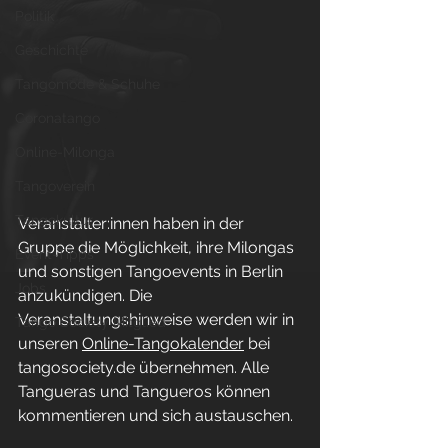
Politik
Geschichte
Tangomode & Schuhe
Coronatango
Online-Milonga
Tangoverein
Tangokultur
Veranstalter:innen haben in der 
Gruppe die Möglichkeit, ihre Milongas 
Event-Tipps
und sonstigen Tangoevents in Berlin 
Jobs
anzukündigen. Die 
Veranstaltungshinweise werden wir in 
Tango Society Mitglied
unseren 
Online-Tangokalender
 bei 
tangosociety.de
 übernehmen. Alle 
Tangueras und Tangueros können 
kommentieren und sich austauschen.