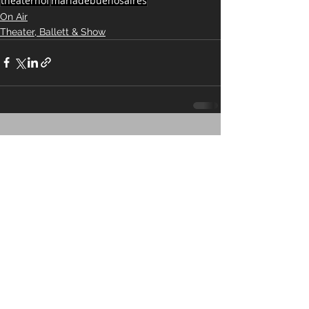
theaterhof
mariadebuenosaires
On Air
Theater, Ballett & Show
Alle ansehen
Aktuelle Beiträge