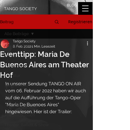
BLOG
TANGO SOCIETY
Registrieren
Beitrag
Alle Beiträge
Tango Society
Alle Beiträge
8. Feb. 2022
1 Min. Lesezeit
Eventtipp: Maria De
On Air
Buenos Aires am Theater
Tangomusik
Hof
Literatur
In unserer Sendung TANGO ON AIR 
Tangoreisen
vom 06. Februar 2022 haben wir auch 
Tangokolumne
auf die Aufführung der Tango-Oper 
"Maria De Buenoes Aires" 
Tangofilm
hingewiesen. Hier ist der Trailer:
Tango-Logbuch
Theater, Ballett & Show