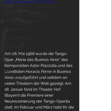
https://youtu.be/K_Y1ZiVmvd0
Politik
Geschichte
Tangomode & Schuhe
Coronatango
Online-Milonga
Tangoverein
Am 08. Mai 1968 wurde die Tango-
Tangokultur
Oper „Maria des Buenos Aires“ des 
Event-Tipps
Komponisten Astor Piazzolla und des 
Librettisten Horacio Ferrer in Buenos 
Jobs
Aires uraufgeführt und seitdem an 
Tango Society Mitglied
vielen Theatern der Welt gezeigt. Am 
28. Januar fand im Theater Hof 
(Bayern) die Premiere einer 
Neuinszenierung der Tango-Operita 
statt. Im Februar und März habt Ihr die 