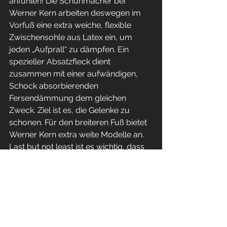
anfühlen! Die Schuhmacher bei 
Werner Kern arbeiten deswegen im 
Vorfuß eine extra weiche, flexible 
Zwischensohle aus Latex ein, um 
jeden „Aufprall“ zu dämpfen. Ein 
spezieller Absatzfleck dient 
zusammen mit einer aufwändigen, 
Schock absorbierenden 
Fersendämmung dem gleichen 
Zweck. Ziel ist es, die Gelenke zu 
schonen. Für den breiteren Fuß bietet 
Werner Kern extra weite Modelle an.
Last but not least ist es wichtig, dass 
sich die Schuhe am Fuß federleicht 
anfühlen.
Tanzschuhe von Werner Kern gibt es 
online oder in Stores für Tanz- und 
Ballettkleidung.