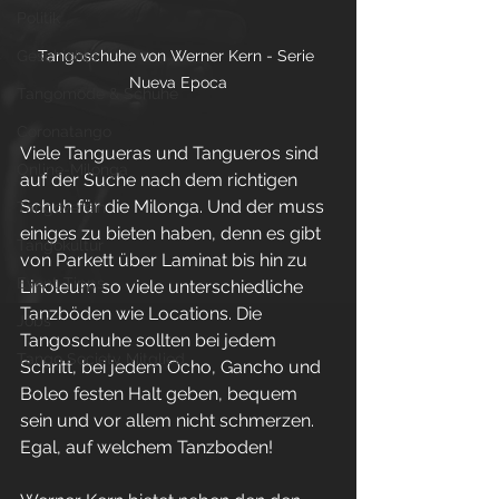
Politik
Tangoschuhe von Werner Kern - Serie 
Geschichte
Nueva Epoca
Tangomode & Schuhe
Coronatango
Viele Tangueras und Tangueros sind 
Online-Milonga
auf der Suche nach dem richtigen 
Schuh für die 
Milonga
. Und der muss 
Tangoverein
einiges zu bieten haben, denn es gibt 
Tangokultur
von Parkett über Laminat bis hin zu 
Event-Tipps
Linoleum so viele unterschiedliche 
Tanzböden wie Locations. Die 
Jobs
Tangoschuhe sollten bei jedem 
Tango Society Mitglied
Schritt, bei jedem Ocho, Gancho und 
Boleo festen Halt geben, bequem 
sein und vor allem nicht schmerzen. 
Egal, auf welchem Tanzboden!