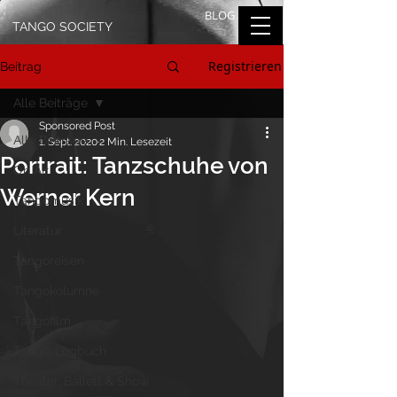
BLOG
TANGO SOCIETY
Registrieren
Beitrag
Alle Beiträge
Sponsored Post
Alle Beiträge
1. Sept. 2020
2 Min. Lesezeit
Portrait: Tanzschuhe von
On Air
Werner Kern
Tangomusik
Literatur
Tangoreisen
Tangokolumne
Tangofilm
Tango-Logbuch
Theater, Ballett & Show