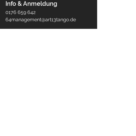
Info & Anmeldung
0176 659 642 
64management@art13tango.de
Location:
OF-Dance Academy
Goethering 54
63067, Offenbach
>> zur Homepage
Event-Tipps
Alle ansehen
Aktuelle Beiträge