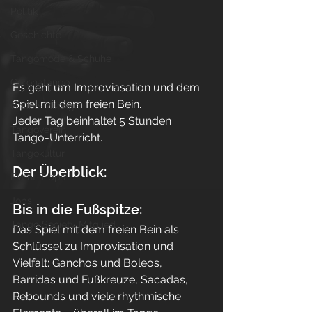
Politik
Geschichte
Tangomode & Schuhe
Coronatango
Es geht um Improviasation und dem 
Spiel mit dem freien Bein.
Online-Milonga
Jeder Tag beinhaltet 5 Stunden 
Tangoverein
Tango-Unterricht.
Tangokultur
Der Überblick:
Event-Tipps
Jobs
Bis in die Fußspitze:
Tango Society Mitglied
Das Spiel mit dem freien Bein als 
Schlüssel zu Improvisation und 
Vielfalt: Ganchos und Boleos, 
Barridas und Fußkreuze, Sacadas, 
Rebounds und viele rhythmische 