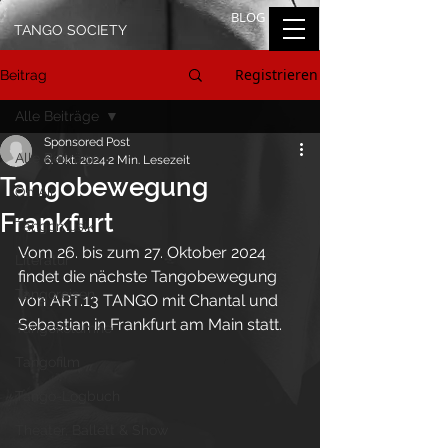
BLOG
TANGO SOCIETY
Registrieren
Beitrag
Alle Beiträge
Sponsored Post
Alle Beiträge
6. Okt. 2024
2 Min. Lesezeit
Tangobewegung
On Air
Frankfurt
Tangomusik
Vom 26. bis zum 27. Oktober 2024 
Literatur
findet die nächste Tangobewegung 
Tangoreisen
von ART.13 TANGO mit Chantal und 
Sebastian in Frankfurt am Main statt.
Tangokolumne
Tangofilm
Tango-Logbuch
Theater, Ballett & Show