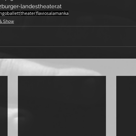
zburger-landestheater.at
ngoballett
theater
flaviosalamanka
 & Show