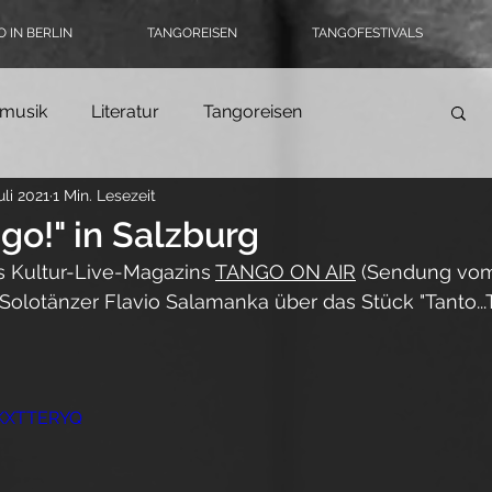
 IN BERLIN
TANGOREISEN
TANGOFESTIVALS
musik
Literatur
Tangoreisen
uli 2021
1 Min. Lesezeit
Tango-Logbuch
Theater, Ballett & Show
ngo!" in Salzburg
 Kultur-Live-Magazins 
TANGO ON AIR
 (Sendung vom 
ngomode & Schuhe
Coronatango
olotänzer Flavio Salamanka über das Stück "Tanto...
ein
Tangokultur
Event-Tipps
Jobs
_KXTTERYQ