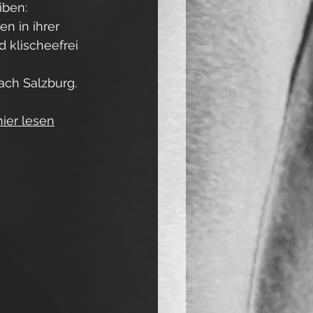
iben: 
n in ihrer 
 klischeefrei 
ach Salzburg.
hier lesen