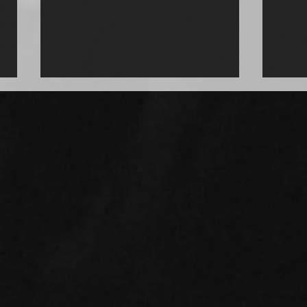
Tangoabend mit Showtanz
Band
in Potsdam
Orch
29. 