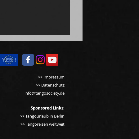
>> Impressum
>> Datenschutz
info@tangosociety.de
onegro: Das Tango-
ester live in Potsdam /
Sponsored Links:
März 2025
>>
Tangourlaub in Berlin
>>
Tangoreisen weltweit