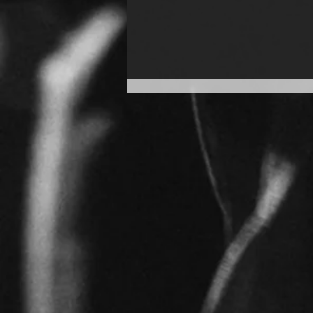
TANGO A QUARTETT live im
Logenhaus Potsdam