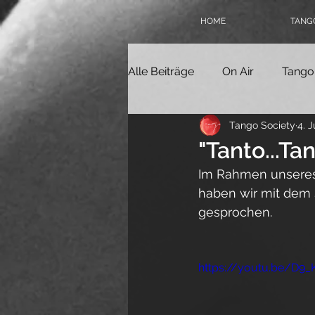
HOME
TANGO
Alle Beiträge
On Air
Tango
Tango Society
4. J
Tangokolumne
Tangofilm
"Tanto...Ta
Im Rahmen unseres
Politik
Geschichte
Ta
haben wir mit dem S
gesprochen.
Online-Milonga
Tangover
https://youtu.be/D9
Tango Society Mitglied