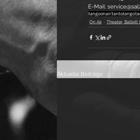
E-Mail: service@sal
tangoonair
tantotango
ta
On Air
Theater, Ballett
Aktuelle Beiträge