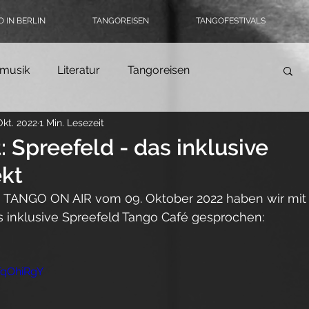
 IN BERLIN
TANGOREISEN
TANGOFESTIVALS
musik
Literatur
Tangoreisen
Okt. 2022
1 Min. Lesezeit
Tango-Logbuch
Theater, Ballett & Show
: Spreefeld - das inklusive
kt
ngomode & Schuhe
Coronatango
 TANGO ON AIR vom 09. Oktober 2022 haben wir mit
 inklusive Spreefeld Tango Café gesprochen:
ein
Tangokultur
Event-Tipps
Jobs
TqOhiRgY