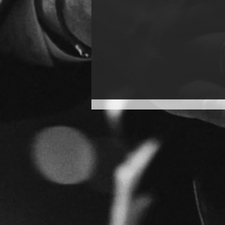
Puñado Potsdam
Weekender