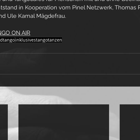
 entstand in Kooperation vom Pinel Netzwerk, Thomas 
nd Ule Kamal Mägdefrau.
NGO ON AIR
ldtango
inklusivestangotanzen