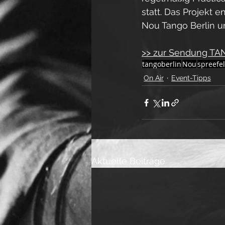
statt. Das Projekt
Nou Tango Berlin u
>> zur Sendung TA
tangoberlin
Nou
spreefe
On Air
Event-Tipps
Aktuelle Beiträge