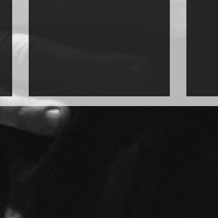
Tango in Potsdam: Die
Silv
Milonga im Logenhaus
Part