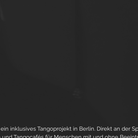
ein inklusives Tangoprojekt in Berlin. Direkt an der S
a und Tangocafés für Menschen mit und ohne Beeint