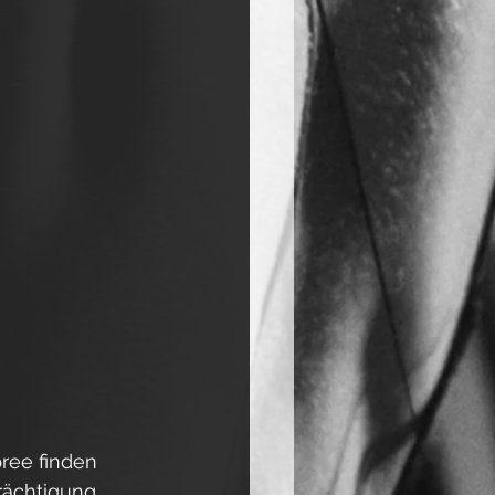
pree finden 
rächtigung 