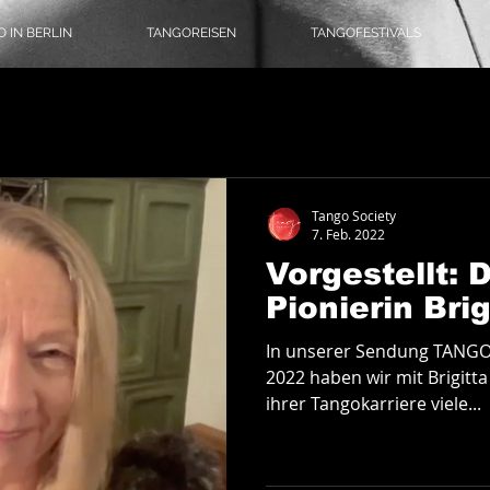
 IN BERLIN
TANGOREISEN
TANGOFESTIVALS
omusik
Literatur
Tangoreisen
Tango-Logbuch
Theater, Ballett & Show
Tango Society
7. Feb. 2022
Vorgestellt: 
angomode & Schuhe
Coronatango
Pionierin Bri
In unserer Sendung TANGO
ein
Tangokultur
Event-Tipps
Jobs
2022 haben wir mit Brigitta
ihrer Tangokarriere viele...