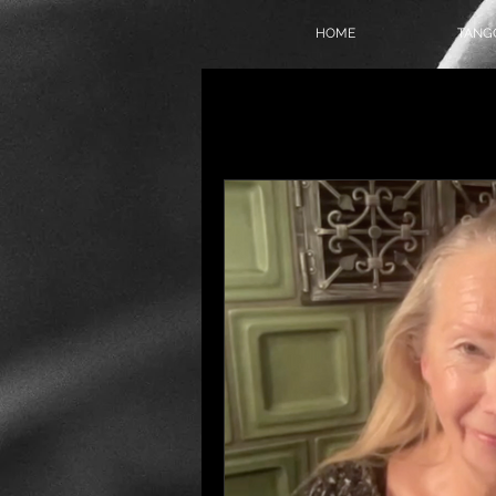
HOME
TANGO
Alle Beiträge
On Air
Tang
Tangokolumne
Tangofilm
Politik
Geschichte
T
Online-Milonga
Tangover
Tango Society Mitglied