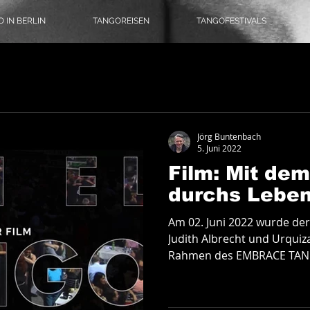
 IN BERLIN
TANGOREISEN
TANGOFESTIVALS
omusik
Literatur
Tangoreisen
Tango-Logbuch
Theater, Ballett & Show
Jörg Buntenbach
5. Juni 2022
Film: Mit de
angomode & Schuhe
Coronatango
durchs Lebe
Am 02. Juni 2022 wurde der
ein
Tangokultur
Event-Tipps
Jobs
Judith Albrecht und Urqui
Rahmen des EMBRACE TANG