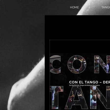
HOME
TANGO
Alle Beiträge
On Air
Tang
Tangokolumne
Tangofilm
Politik
Geschichte
T
Online-Milonga
Tangover
Tango Society Mitglied