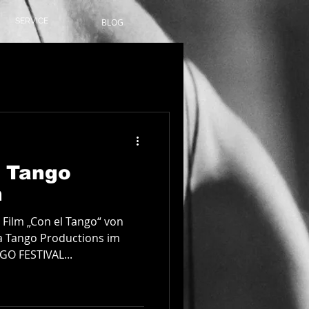
SERVICE
BLOG
Anmelden/ Registrieren
m Tango
n
 Film „Con el Tango“ von
za Tango Productions im
O FESTIVAL...