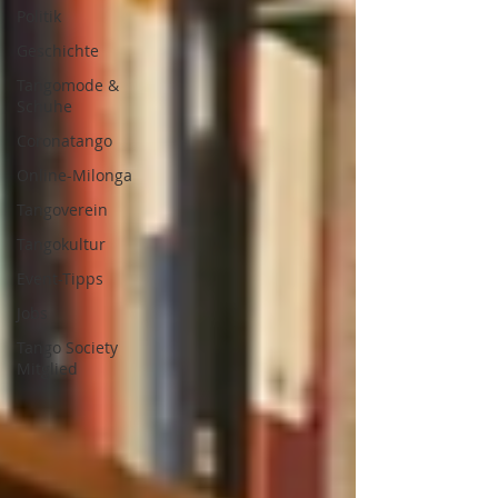
Politik
Geschichte
Tangomode &
Schuhe
Coronatango
Online-Milonga
Tangoverein
Tangokultur
Event-Tipps
Jobs
Tango Society
Mitglied