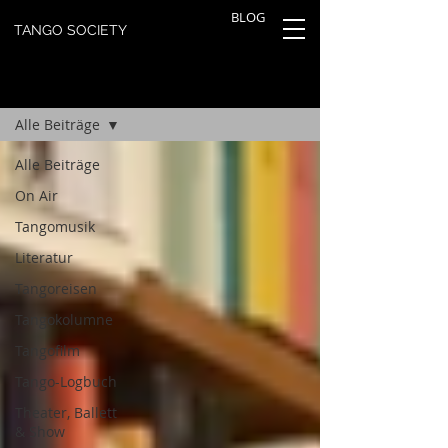
BLOG
TANGO SOCIETY
TANGOBLOG
Registrieren
Alle Beiträge
Alle Beiträge
On Air
Tangomusik
Literatur
Tangoreisen
Tangokolumne
Tangofilm
Tango-Logbuch
Theater, Ballett
& Show