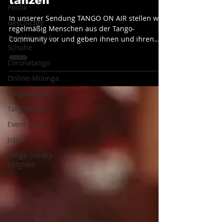
tanzen
Politik
In unserer Sendung TANGO ON AIR stellen wir
Geschichte
regelmäßig Menschen aus der Tango-
Tangomode &
Community vor und geben ihnen und ihren
Schuhe
Projekten eine...
Coronatango
Online-Milonga
Tangoverein
Tangokultur
Event-Tipps
Jobs
Tango Society
Mitglied