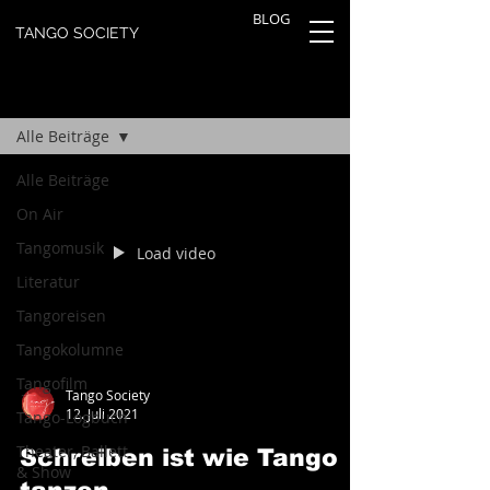
BLOG
TANGO SOCIETY
TANGOBLOG
Registrieren
Alle Beiträge
Alle Beiträge
On Air
Tangomusik
Load video
Literatur
Tangoreisen
Tangokolumne
Tangofilm
Tango Society
12. Juli 2021
Tango-Logbuch
Theater, Ballett
Schreiben ist wie Tango
& Show