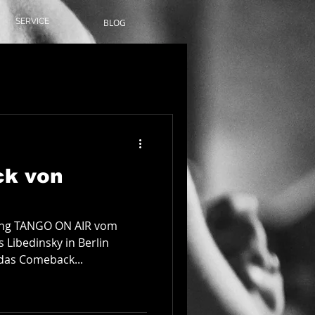
SERVICE
BLOG
Anmelden/ Registrieren
k von
ng TANGO ON AIR vom
 Libedinsky in Berlin
das Comeback...