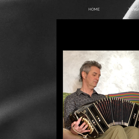
HOME
TANGO
Alle Beiträge
On Air
Tang
Tangokolumne
Tangofilm
Politik
Geschichte
T
Online-Milonga
Tangover
Tango Society Mitglied