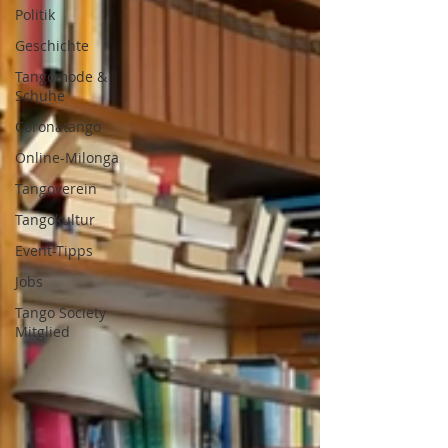
Politik
Geschichte
Tangomode &
Schuhe
Coronatango
Online-Milonga
Tangoverein
Tangokultur
Event-Tipps
Jobs
Tango Society
Mitglied