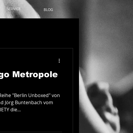
SERVICE
BLOG
Anmelden/ Registrieren
go Metropole
Reihe "Berlin Unboxed" von
und Jörg Buntenbach vom
TY die...