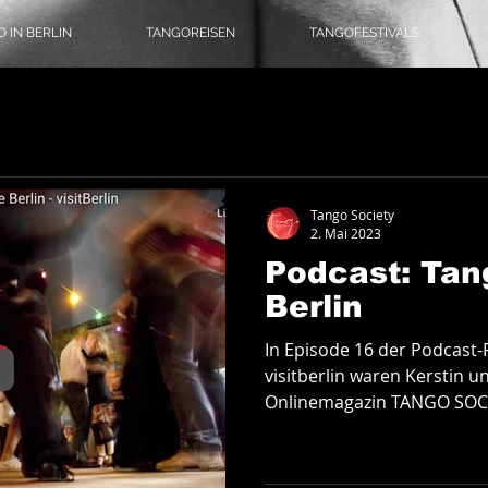
 IN BERLIN
TANGOREISEN
TANGOFESTIVALS
omusik
Literatur
Tangoreisen
Tango-Logbuch
Theater, Ballett & Show
Tango Society
2. Mai 2023
Podcast: Tan
angomode & Schuhe
Coronatango
Berlin
In Episode 16 der Podcast-
ein
Tangokultur
Event-Tipps
Jobs
visitberlin waren Kerstin 
Onlinemagazin TANGO SOCIE