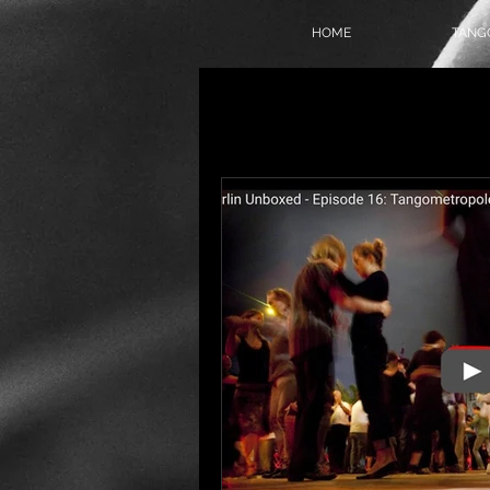
HOME
TANGO
Alle Beiträge
On Air
Tang
Tangokolumne
Tangofilm
Politik
Geschichte
T
Online-Milonga
Tangover
Tango Society Mitglied