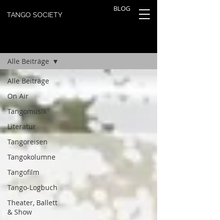
BLOG
TANGO SOCIETY
TANGOBLOG
Registrieren
Alle Beiträge
Alle Beiträge
On Air
Tangomusik
Literatur
Tangoreisen
Tangokolumne
Tangofilm
Tango-Logbuch
Theater, Ballett
& Show