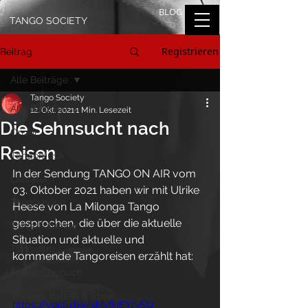
BLOG
TANGO SOCIETY
Registrieren
Beitrag
Alle Beiträge
Tango Society
Alle Beiträge
12. Okt. 2021
1 Min. Lesezeit
Die Sehnsucht nach
On Air
Reisen
Tangomusik
In der Sendung TANGO ON AIR vom 
Literatur
03. Oktober 2021 haben wir mit Ulrike 
Tangoreisen
Heese von La Milonga Tango 
gesprochen, die über die aktuelle 
Tangokolumne
Situation und aktuelle und 
Tangofilm
kommende Tangoreisen erzählt hat:
Tango-Logbuch
Theater, Ballett & Show
https://youtu.be/vMvfHEYzvSQ