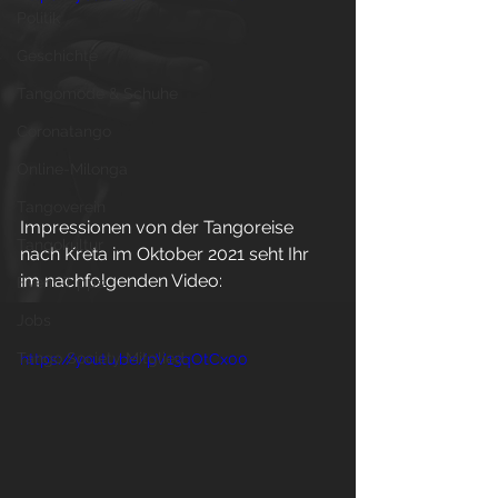
Politik
Geschichte
Tangomode & Schuhe
Coronatango
Online-Milonga
Tangoverein
Impressionen von der Tangoreise 
Tangokultur
nach Kreta im Oktober 2021 seht Ihr 
im nachfolgenden Video:
Event-Tipps
Jobs
Tango Society Mitglied
https://youtu.be/pV13qOtCx00