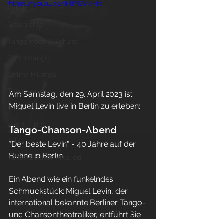
https://youtu.be/IFltYGVk-H0
Politik
Geschichte
Tangomode & Schuhe
Coronatango
Online-Milonga
Tangoverein
Am Samstag, den 29. April 2023 ist 
Miguel Levin live in Berlin zu erleben:
Tangokultur
Event-Tipps
Tango-Chanson-Abend
Jobs
"Der beste Levin" - 40 Jahre auf der 
Bühne in Berlin
Tango Society Mitglied
Ein Abend wie ein funkelndes 
Schmuckstück: Miguel Levin, der 
international bekannte Berliner Tango- 
und Chansontheatraliker, entführt Sie 