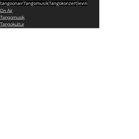
tangoonair
Tangomusik
Tangokonzert
levin
On Air
Tangomusik
Tangokultur
Alle ansehen
Aktuelle Beiträge