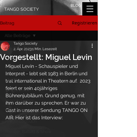
BLOG
TANGO SOCIETY
Registrieren
Beitrag
Alle Beiträge
Tango Society
Alle Beiträge
2. Apr. 2023
1 Min. Lesezeit
Vorgestellt: Miguel Levin
On Air
Miguel Levin - Schauspieler und 
Tangomusik
Interpret - lebt seit 1983 in Berlin und 
Literatur
trat international in Theatern auf.  2023 
feiert er sein 40jähriges 
Tangoreisen
Bühnenjubiläum. Grund genug, mit 
Tangokolumne
ihm darüber zu sprechen. Er war zu 
Gast in unserer Sendung TANGO ON 
Tangofilm
AIR. Hier ist das Interview:
Tango-Logbuch
Theater, Ballett & Show