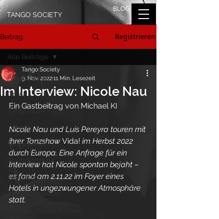
BLOG
TANGO SOCIETY
Registrieren
Beitrag
Alle Beiträge
Tango Society
Alle Beiträge
9. Nov. 2022
11 Min. Lesezeit
Im Interview: Nicole Nau
On Air
Ein Gastbeitrag von Michael KI
Tangomusik
Literatur
Nicole Nau und Luis Pereyra touren mit 
ihrer Tanzshow 
Vida!
 im Herbst 2022 
Tangoreisen
durch Europa. Eine Anfrage für ein 
Tangokolumne
Interview hat Nicole spontan bejaht – 
es fand am 2.11.22 im Foyer eines 
Tangofilm
Hotels in ungezwungener Atmosphäre 
Tango-Logbuch
statt.
Theater, Ballett & Show