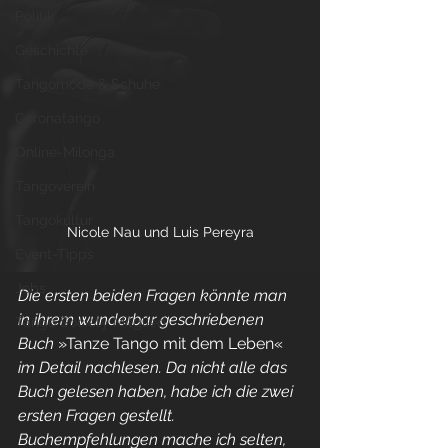
Politik
Geschichte
Tangomode & Schuhe
Coronatango
Online-Milonga
Tangoverein
Tangokultur
Nicole Nau und Luis Pereyra
Event-Tipps
Jobs
Die ersten beiden Fragen könnte man 
in ihrem wunderbar geschriebenen 
Tango Society Mitglied
Buch 
»Tanze Tango mit dem Leben«
im Detail nachlesen. Da nicht alle das 
Buch gelesen haben, habe ich die zwei 
ersten Fragen gestellt. 
Buchempfehlungen mache ich selten, 