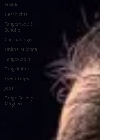
Politik
Geschichte
Tangomode &
Schuhe
Coronatango
Online-Milonga
Tangoverein
Tangokultur
Event-Tipps
Jobs
Tango Society
Mitglied