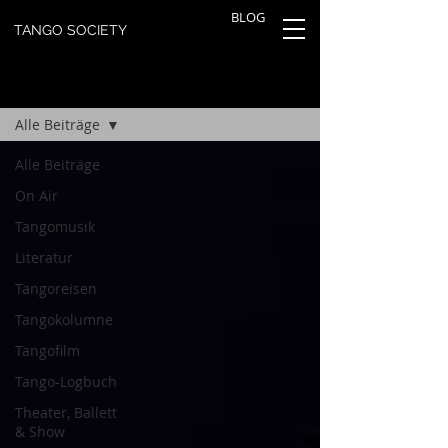
BLOG
TANGO SOCIETY
TANGOBLOG
Registrieren
Alle Beiträge
Alle Beiträge
On Air
Tangomusik
Literatur
Tangoreisen
Tangokolumne
Tangofilm
Tango-Logbuch
Theater, Ballett
& Show