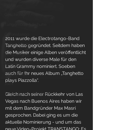
Politik
Geschichte
Tangomode & Schuhe
Coronatango
2011 wurde die Electrotango-Band 
Online-Milonga
Tanghetto gegründet. Seitdem haben 
die Musiker einige Alben veröffentlicht 
Tangoverein
und wurden diverse Male für den 
Tangokultur
Latin Grammy nominiert. Soeben 
auch für Ihr neues Album „Tanghetto 
Event-Tipps
plays Piazzolla“.
Jobs
Tango Society Mitglied
Gleich nach seiner Rückkehr von Las 
Vegas nach Buenos Aires haben wir 
mit dem Bandgründer Max Masri 
gesprochen. Dabei ging es um die 
aktuelle Nominierung - und um das 
neue Video-Projekt TRANSTANGO: Es 