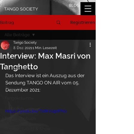
BLOG
TANGO SOCIETY
Registrieren
Beitrag
Alle Beiträge
Tango Society
Alle Beiträge
8. Dez. 2021
1 Min. Lesezeit
Interview: Max Masri von
On Air
Tanghetto
Tangomusik
Das Interview ist ein Auszug aus der 
Literatur
Sendung TANGO ON AIR vom 05. 
Tangoreisen
Dezember 2021:
Tangokolumne
Tangofilm
https://youtu.be/Ts8kVu9dPNo
Tango-Logbuch
Theater, Ballett & Show