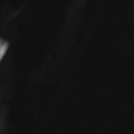
CD-V
Bandonegro: Das Tango-
Orchester live in Potsdam /
29. März 2025