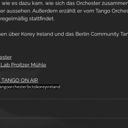
hr, wie es dazu kam, wie sich das Orchester zusamme
ker aussehen. Außerdem erzählt er vom Tango Orchest
regelmäßig stattfindet.
nen über Korey Ireland und das Berlin Community Ta
ester
 Lab Proitzer Mühle
zu TANGO ON AIR
angoorchester
bcto
koreyireland