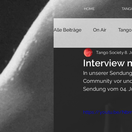
HOME
TANGO
Alle Beiträge
On Air
Tango
Tango Society
8. J
Tangokolumne
Tangofilm
Interview m
In unserer Sendung
Politik
Geschichte
Ta
Community vor und 
Sendung vom 04. Ju
Online-Milonga
Tangover
https://youtu.be/Nb
Tango Society Mitglied