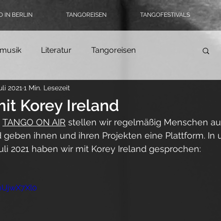
 IN BERLIN
TANGOREISEN
TANGOFESTIVALS
musik
Literatur
Tangoreisen
uli 2021
1 Min. Lesezeit
Tango-Logbuch
Theater, Ballett & Show
it Korey Ireland
 
TANGO ON AIR
 stellen wir regelmäßig Menschen au
ngomode & Schuhe
Coronatango
geben ihnen und ihren Projekten eine Plattform. In 
li 2021 haben wir mit Korey Ireland gesprochen:
ein
Tangokultur
Event-Tipps
Jobs
mUjwX7Xl0