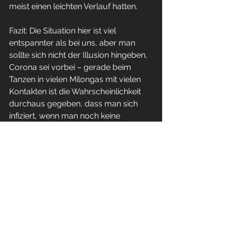
meist einen leichten Verlauf hatten.
Fazit: Die Situation hier ist viel 
entspannter als bei uns, aber man 
sollte sich nicht der Illusion hingeben, 
Corona sei vorbei – gerade beim 
Tanzen in vielen Milongas mit vielen 
Kontakten ist die Wahrscheinlichkeit 
durchaus gegeben, dass man sich 
infiziert, wenn man noch keine 
Corona-Infektion hatte. Bringt darum 
zur Sicherheit ein paar Schnelltests 
mit, damit ihr bei auftretenden 
Symptomen prüfen könnt, ob es euch 
erwischt hat. Alles andere – 
Medikamente gegen die Symptome 
etc. – bekommt man auch hier in den 
Apotheken! Ich wünsche allen Tango-
Tourist*innen in Buenos Aires eine 