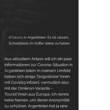
Politik
Geschichte
Tangomode & Schuhe
Coronatango
Online-Milonga
#Corona
 in Argentinien: Es ist ratsam, 
Schnelltests im Koffer dabei zu haben
Tangoverein
Tangokultur
Aus aktuellem Anlass will ich ein paar 
Event-Tipps
Informationen zur Corona-Situation in 
Argentinien teilen: In meinem Umfeld 
Jobs
haben sich einige Tangotänzer*innen 
Tango Society Mitglied
mit Covid19 infiziert, vermutlich also 
mit der Omikron-Variante - 
Tourist*innen aus Europa, ich nenne 
keine Namen, um deren Anonymität 
zu schützen. Argentinien hat ja eine 