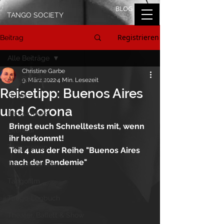
BLOG
TANGO SOCIETY
Registrieren
Beitrag
Alle Beiträge
Christine Garbe
Alle Beiträge
9. März 2022
4 Min. Lesezeit
Reisetipp: Buenos Aires
On Air
und Corona
Tangomusik
Bringt euch Schnelltests mit, wenn 
Literatur
ihr herkommt!
Tangoreisen
Teil 4 aus der Reihe "Buenos Aires 
nach der Pandemie"
Tangokolumne
Tangofilm
Tango-Logbuch
Theater, Ballett & Show