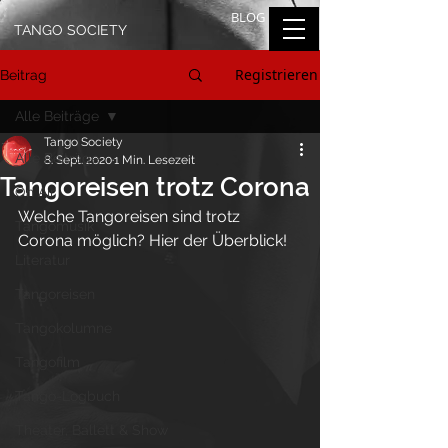
BLOG
TANGO SOCIETY
Registrieren
Beitrag
Alle Beiträge
Tango Society
Alle Beiträge
8. Sept. 2020
1 Min. Lesezeit
Tangoreisen trotz Corona
On Air
Welche Tangoreisen sind trotz 
Tangomusik
Corona möglich? Hier der Überblick!
Literatur
Tangoreisen
Tangokolumne
Tangofilm
Tango-Logbuch
Theater, Ballett & Show