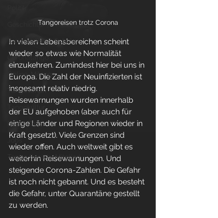
Politik
Tangoreisen trotz Corona
Geschichte
Tangomode & Schuhe
In vielen Lebensbereichen scheint 
wieder so etwas wie Normalität 
Coronatango
einzukehren. Zumindest hier bei uns in 
Online-Milonga
Europa. Die Zahl der Neuinfizierten ist 
insgesamt relativ niedrig. 
Tangoverein
Reisewarnungen wurden innerhalb 
Tangokultur
der EU aufgehoben (aber auch für 
einige Länder und Regionen wieder in 
Event-Tipps
Kraft gesetzt). Viele Grenzen sind 
Jobs
wieder offen. Auch weltweit gibt es 
Tango Society Mitglied
weiterhin Reisewarnungen. Und 
steigende Corona-Zahlen. Die Gefahr 
ist noch nicht gebannt. Und es besteht 
die Gefahr, unter Quarantäne gestellt 
zu werden.