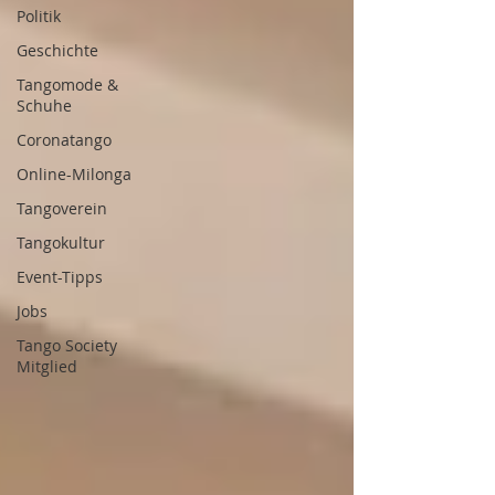
Politik
Geschichte
Tangomode &
Schuhe
Coronatango
Online-Milonga
Tangoverein
Tangokultur
Event-Tipps
Jobs
Tango Society
Mitglied