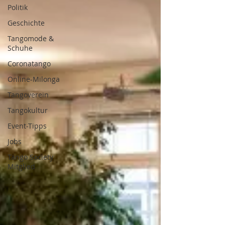
Politik
Geschichte
Tangomode &
Schuhe
Coronatango
Online-Milonga
Tangoverein
Tangokultur
Event-Tipps
Jobs
Tango Society
Mitglied