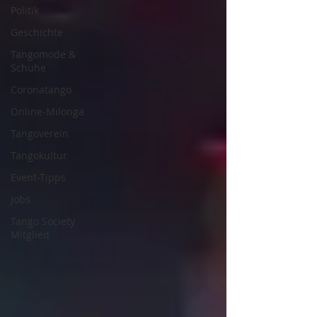
Politik
Geschichte
Tangomode &
Schuhe
Coronatango
Online-Milonga
Tangoverein
Tangokultur
Event-Tipps
Jobs
Tango Society
Mitglied