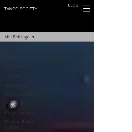
BLOG
TANGO SOCIETY
TANGOBLOG
Registrieren
Alle Beiträge
Alle Beiträge
On Air
Tangomusik
Literatur
Tangoreisen
Tangokolumne
Tangofilm
Tango-Logbuch
Theater, Ballett
& Show