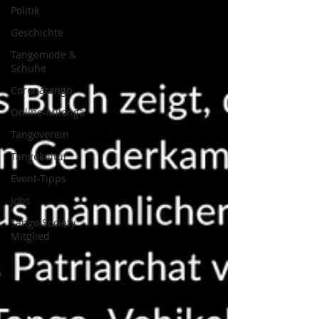
Politik
Geschichte
Tangomode &
Schuhe
Coronatango
Online-Milonga
Tangoverein
Tangokultur
Event-Tipps
Jobs
Tango Society
Mitglied