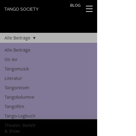
BLOG
TANGO SOCIETY
TANGOBLOG
Registrieren
Alle Beiträge
Alle Beiträge
On Air
Tangomusik
Literatur
Tangoreisen
Tangokolumne
Tangofilm
Tango-Logbuch
Theater, Ballett
& Show