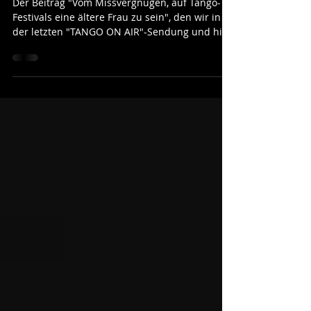
22. Okt. 2021
Hilfe, Kavaliere sind
wieder gefragt
Der Beitrag "Vom Missvergnügen, auf Tango-
Festivals eine ältere Frau zu sein", den wir in
der letzten "TANGO ON AIR"-Sendung und hier
im...