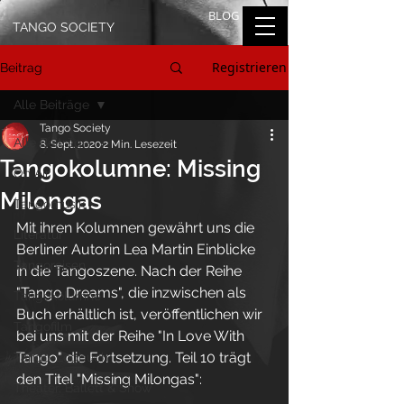
BLOG
TANGO SOCIETY
Registrieren
Beitrag
Alle Beiträge
Tango Society
Alle Beiträge
8. Sept. 2020
2 Min. Lesezeit
Tangokolumne: Missing
On Air
Milongas
Tangomusik
Mit ihren Kolumnen gewährt uns die 
Literatur
Berliner Autorin Lea Martin Einblicke 
Tangoreisen
in die Tangoszene. Nach der Reihe 
"Tango Dreams", die inzwischen als 
Tangokolumne
Buch erhältlich ist, veröffentlichen wir 
Tangofilm
bei uns mit der Reihe "In Love With 
Tango" die Fortsetzung. Teil 10 trägt 
Tango-Logbuch
den Titel "Missing Milongas":
Theater, Ballett & Show