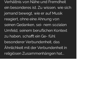
Verhältnis von Nähe und Fremdheit 
ein besonderes ist. Zu wissen, wie sich 
jemand bewegt, wie er auf Musik 
reagiert, ohne eine Ahnung von 
seinen Gedanken, sei- nem sozialen 
Umfeld, seinem beruflichen Kontext 
zu haben, schafft ein Ge- fühl 
besonderer Verbundenheit, das 
Ähnlichkeit mit der Verbundenheit in 
religiösen Zusammenhängen hat...
>> weiterlesen
Literatur