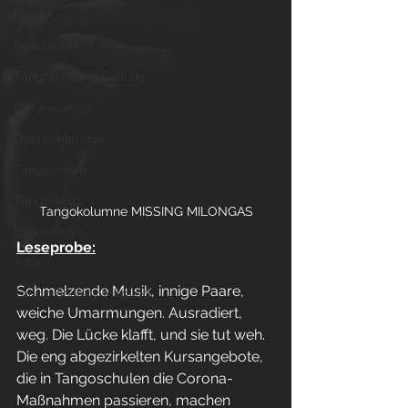
Politik
Geschichte
Tangomode & Schuhe
Coronatango
Online-Milonga
Tangoverein
Tangokultur
Tangokolumne MISSING MILONGAS
Event-Tipps
Leseprobe:
Jobs
Schmelzende Musik, innige Paare, 
Tango Society Mitglied
weiche Umarmungen. Ausradiert, 
weg. Die Lücke klafft, und sie tut weh. 
Die eng abgezirkelten Kursangebote, 
die in Tangoschulen die Corona-
Maßnahmen passieren, machen 