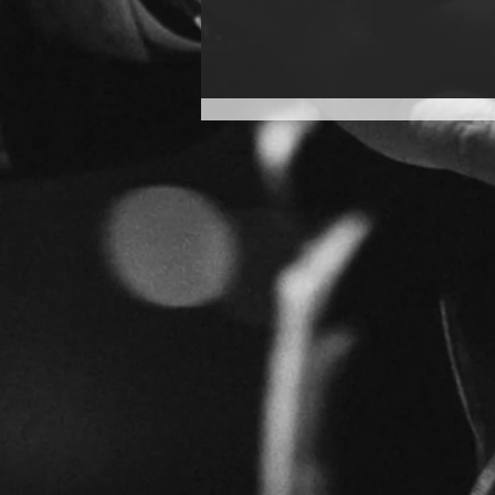
Reisetipp: Buenos Aires und
Corona