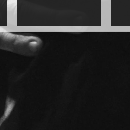
Choreographie-
Disk
Performance im Mala Junta
2G-p