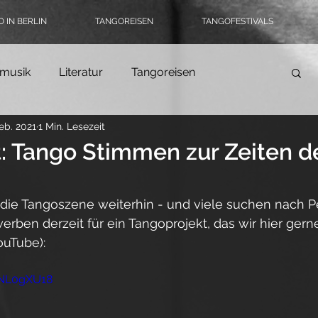
 IN BERLIN
TANGOREISEN
TANGOFESTIVALS
musik
Literatur
Tangoreisen
Feb. 2021
1 Min. Lesezeit
Tango-Logbuch
Theater, Ballett & Show
t: Tango Stimmen zur Zeiten d
ngomode & Schuhe
Coronatango
 die Tangoszene weiterhin - und viele suchen nach Pe
rben derzeit für ein Tangoprojekt, das wir hier gerne
ouTube):
ein
Tangokultur
Event-Tipps
Jobs
BNL0gXU18