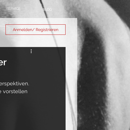
SERVICE
BLOG
Anmelden/ Registrieren
er
rspektiven. 
 vorstellen 