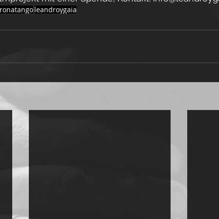
ronatango
leandroygaia