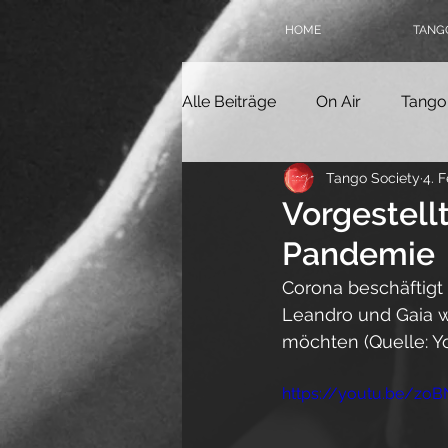
HOME
TANGO
Alle Beiträge
On Air
Tango
Tango Society
4. 
Tangokolumne
Tangofilm
Vorgestell
Pandemie
Politik
Geschichte
Ta
Corona beschäftigt
Leandro und Gaia we
möchten (Quelle: Y
Online-Milonga
Tangover
https://youtu.be/zo
Tango Society Mitglied