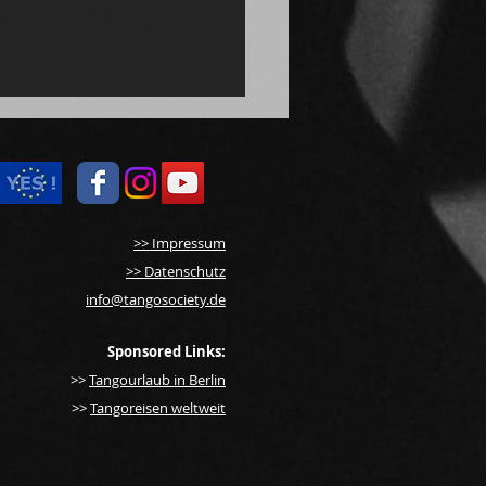
>> Impressum
>> Datenschutz
info@tangosociety.de
ussion: Der Umgang mit
lus und der Impfpflicht
Sponsored Links:
>>
Tangourlaub in Berlin
>>
Tangoreisen weltweit