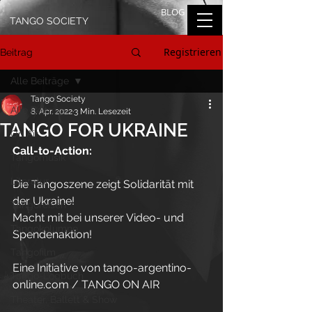
BLOG
TANGO SOCIETY
Registrieren
Beitrag
Alle Beiträge
Tango Society
Alle Beiträge
8. Apr. 2022
3 Min. Lesezeit
TANGO FOR UKRAINE
On Air
Call-to-Action: 
Tangomusik
Literatur
Die Tangoszene zeigt Solidarität mit 
der Ukraine!
Tangoreisen
Macht mit bei unserer Video- und 
Tangokolumne
Spendenaktion!
Tangofilm
Eine Initiative von tango-argentino-
Tango-Logbuch
online.com / TANGO ON AIR
Theater, Ballett & Show