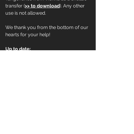
transfer (
>> to download
). Any other 
use is not allowed.
We thank you from the bottom of our 
hearts for your help!
Up to date:
The first videos of the campaign are 
online: 
>>watch here
If you have any questions, please feel 
free to contact us directly:
info@tango-argentino-online.com
Download Kampagnenbild / 
Campaign image (JPG + PDF):