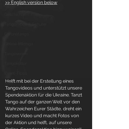
>> English version below
Politik
Geschichte
Tangomode & Schuhe
Coronatango
Online-Milonga
Tangoverein
Tangokultur
Event-Tipps
Helft mit bei der Erstellung eines 
Jobs
Tangovideos und unterstützt unsere 
Tango Society Mitglied
Spendenaktion für die Ukraine. Tanzt 
Tango auf der ganzen Welt vor den 
Wahrzeichen Eurer Städte, dreht ein 
kurzes Video und macht Fotos von 
der Aktion und helft, auf unsere 