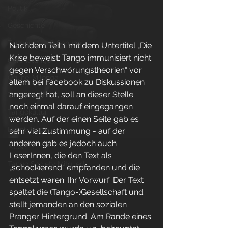
Politik
Geschichte
Tangomode & Schuhe
Nachdem 
Teil 1
 mit dem Untertitel „Die 
Krise beweist: Tango immunisiert nicht 
Coronatango
gegen Verschwörungstheorien“ vor 
Online-Milonga
allem bei Facebook zu Diskussionen 
angeregt hat, soll an dieser Stelle 
Tangoverein
noch einmal darauf eingegangen 
Tangokultur
werden. Auf der einen Seite gab es 
Event-Tipps
sehr viel Zustimmung - auf der 
anderen gab es jedoch auch 
Jobs
LeserInnen, die den Text als 
Tango Society Mitglied
„schockierend“ empfanden und die 
entsetzt waren. Ihr Vorwurf: Der Text 
spaltet die (Tango-)Gesellschaft und 
stellt jemanden an den sozialen 
Pranger. Hintergrund: Am Rande eines 