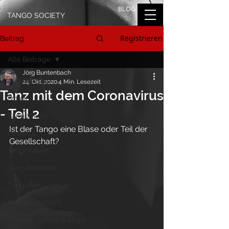
BLOG
TANGO SOCIETY
Registrieren
Beitrag
Alle Beiträge
Jörg Buntenbach
Alle Beiträge
24. Okt. 2020
4 Min. Lesezeit
Tanz mit dem Coronavirus
On Air
- Teil 2
Tangomusik
Ist der Tango eine Blase oder Teil der 
Literatur
Gesellschaft?
Tangoreisen
Tangokolumne
Tangofilm
Tango-Logbuch
Theater, Ballett & Show